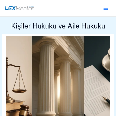
İçeriğe
Main
atla
Men
Kişiler Hukuku ve Aile Hukuku